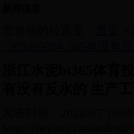
新闻信息
您当前的位置是：
首页
>
_365365094_365有
浙江水泥bt365体育投注
有没有反水的 生产
发布时间：2022/9/7 15:3
http://zhejiang.cassandre