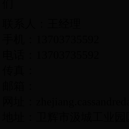
联系人：王经理
手机：13703735592
电话：13703735592
传真：
邮箱：
网址：zhejiang.cassandred
地址：卫辉市汲城工业园