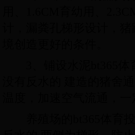
用、1.6CM育幼用、2.
计，漏粪孔梯形设计，猪
境创造更好的条件。
3、铺设水泥bt365体育投注
没有反水的 建造的猪舍
温度，加速空气流通，一
养殖场的bt365体育投注官