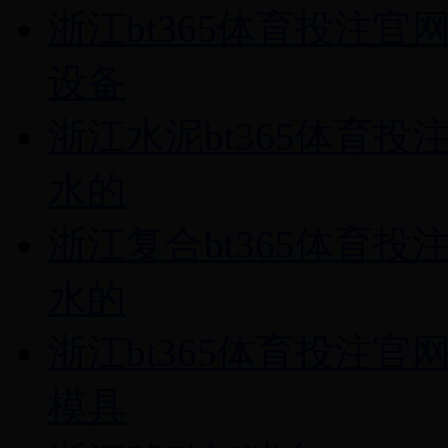
浙江bt365体育投注官网_
设备
浙江水泥bt365体育投注官
水的
浙江复合bt365体育投注官
水的
浙江bt365体育投注官网_
模具