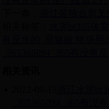
没有反水的 生产线加工
下一条：
浙江装猪台剪叉
相关标签：
水泥bt365体育
有反水的
,
母猪板
,
猪场用水
_365365094_365有没
相关资讯
2022-09-15
浙江水泥bt
_365365094_36