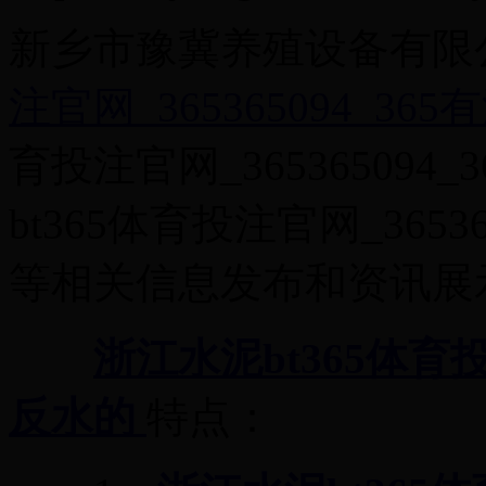
新乡市豫冀养殖设备有限
注官网_365365094_3
育投注官网_365365094
bt365体育投注官网_3653
等相关信息发布和资讯展
浙江水泥bt365体育投注
反水的
特点：