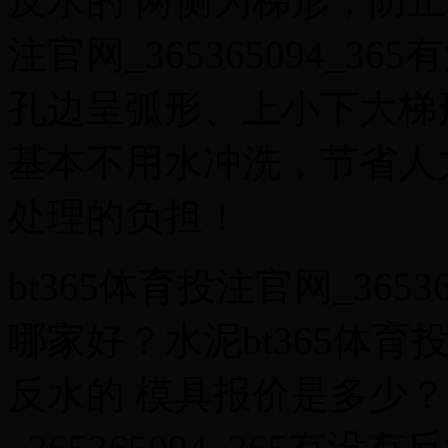
反水的 两侧为梯形，防止
注官网_365365094_
孔边呈弧形、上小下大梯
基本不用水冲洗，节省人
处理的负担！
bt365体育投注官网_3653
哪家好？水泥bt365体育投注
反水的 模具报价是多少？猪