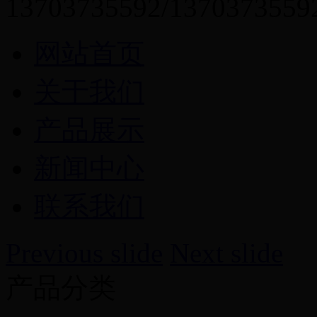
13703735592/1370373559
网站首页
关于我们
产品展示
新闻中心
联系我们
Previous slide
Next slide
产品分类