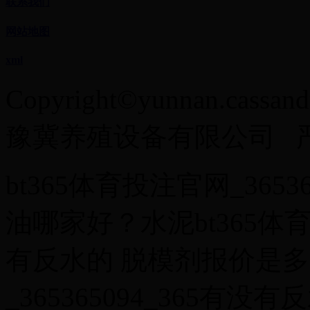
联系我们
网站地图
xml
Copyright©yunnan.cassand
豫冀养殖设备有限公司 
bt365体育投注官网_3653
油哪家好？水泥bt365体育投
有反水的 脱模剂报价是多少
_365365094_365