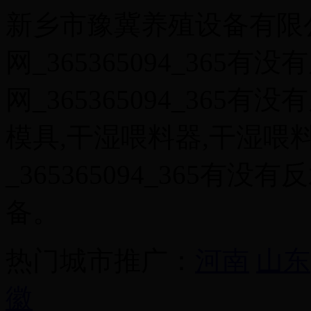
新乡市豫冀养殖设备有限公
网_365365094_365有
网_365365094_365
模具,干湿喂料器,干湿喂料
_365365094_365有
备。
热门城市推广：
河南
山东
徽