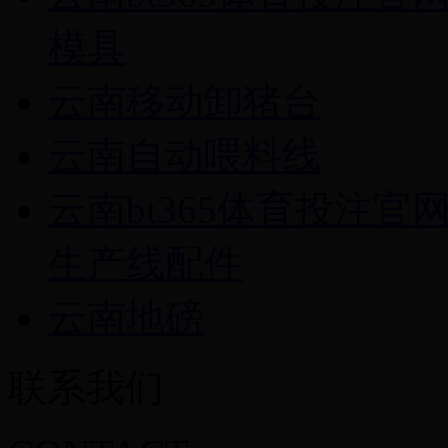
模具
云南移动卸猪台
云南自动喂料线
云南bt365体育投注官网_
生产线配件
云南地磅
联系我们