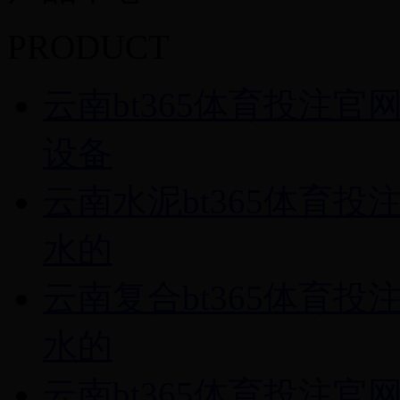
PRODUCT
云南bt365体育投注官网_
设备
云南水泥bt365体育投注官
水的
云南复合bt365体育投注官
水的
云南bt365体育投注官网_