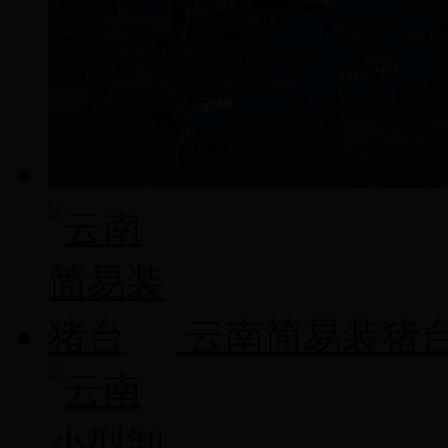
云南简易装猪