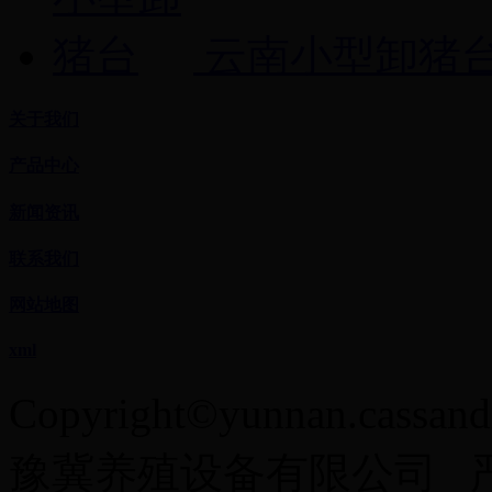
云南小型卸猪
关于我们
产品中心
新闻资讯
联系我们
网站地图
xml
Copyright©yunnan.cassand
豫冀养殖设备有限公司 