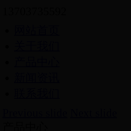
13703735592
网站首页
关于我们
产品中心
新闻资讯
联系我们
Previous slide
Next slide
产品中心