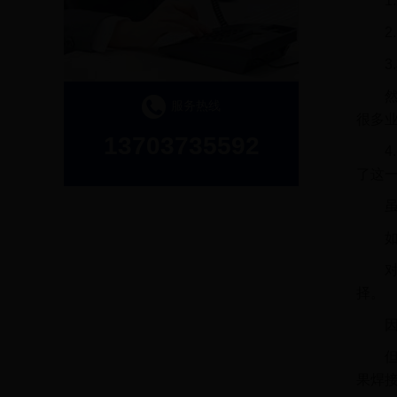
1.
2.
3.
然而
服务热线
很多
13703735592
4.
了这
虽然
如果
对于
择。
因为
但是
果焊