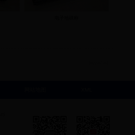
电子地磅称
2022-07-04
网站地图
XML
MS