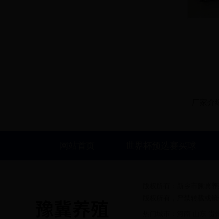
厂家介
网站首页
世界杯预选赛买球
版权所有：新乡市豫冀
版权所有，严禁转载或
热门城市：
河南
山东
贵