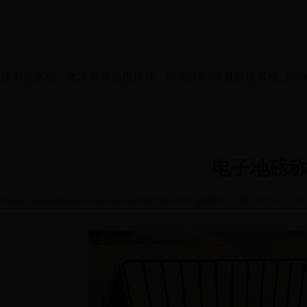
65有没有反水的
水泥漏粪地板模具
水泥bt365体育投注官网_3653
电子地磅
/www.cassandredayne.com/product802984.html 发布时间：2022/2/24 11:59: