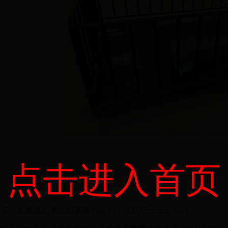
点击进入首页
产品详情
，如果真的要比较两者的区别，还是有一些区别的：