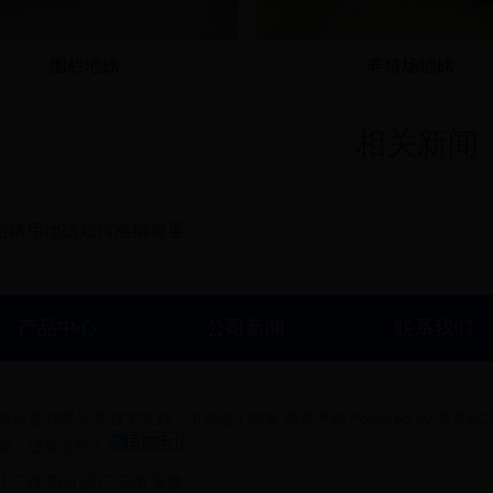
围栏地磅
养殖场地磅
相关新闻
绍猪用地磅如何准确称重
产品中心
公司新闻
联系我们
养殖设备有限公司
技术支持：中企电子商务
免责声明
Powered by
筑巢EC
镜像，违者必究！
州
广西
四川
浙江
云南
安徽