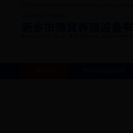
新乡市豫冀养殖设备有限公司为您免费提供
水泥bt365体育投
布和资讯展示，敬请关注！
网站首页
世界杯预选赛买球
联系我们