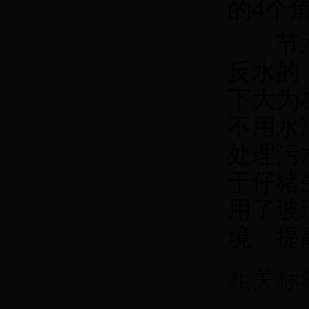
的4个
节水：b
反水的
下大为
不用水
处理污
于仔猪
用了玻
境，提
相关标