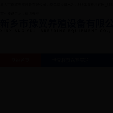
新乡市豫冀养殖设备有限公司为您免费提供
水泥bt365体育投注官网_365
布和资讯展示，敬请关注！
网站首页
世界杯预选赛买球
联系我们