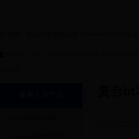
热门搜索：
水泥bt365体育投注官网_365365094_365有没有反
您的位置：
首页
>
复合bt365体育投注官网_365365094_
有反水的
复合bt
豫冀主营产品
bt365体育投注官网
来源：http://www.cassa
_365365094_365有没有反
水泥bt365体育投注官网