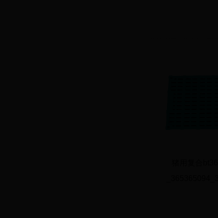
猪用复合bt3
_36536509