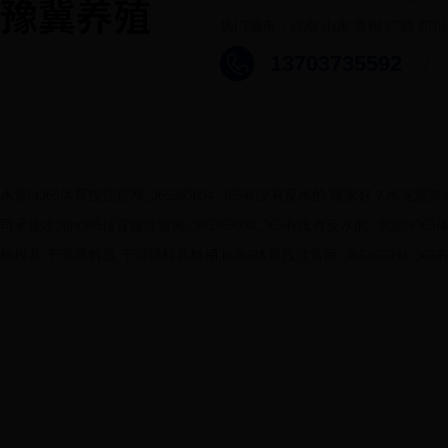
热门城市：
河南
山东
贵州
广西
四川
13703735592
/
水泥bt365体育投注官网_365365094_365有没有反水的 哪家好？水
司承接水泥bt365体育投注官网_365365094_365有没有反水的 ,水泥bt36
板模具,干湿喂料器,干湿喂料器料桶,bt365体育投注官网_365365094_