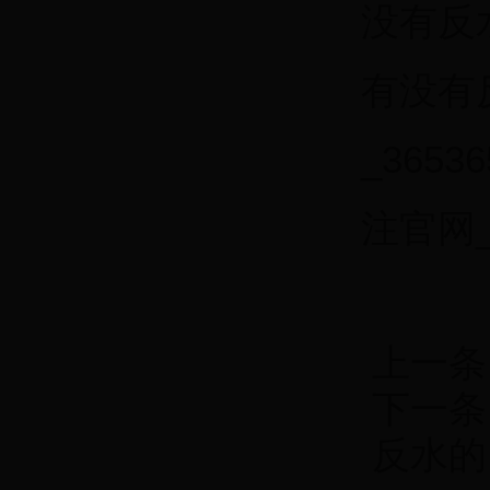
没有反
有没有
_365
注官网_
上一条
下一条
反水的