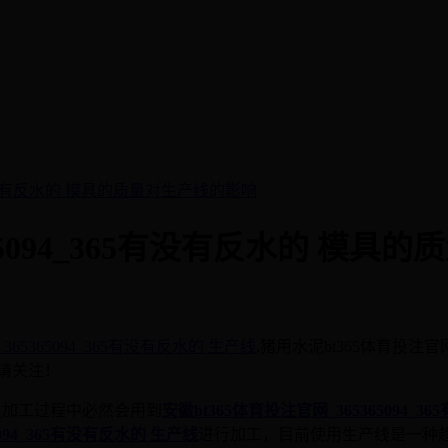
65有没有反水的 模具的质量对生产线的影响
365094_365有没有反水的 模
365365094_365有没有反水的 生产线
,猪用水泥bt365体育投注官网
敬请关注！
的
加工过程中必然会用到
安徽bt365体育投注官网_365365094_3
5094_365有没有反水的 生产线
进行加工，目前使用生产线是一种趋势，但