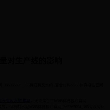
具的质量对生产线的影响
_365365094_365有没有反水的 ,复合材料bt365体育投注官网
65有没有反水的 模具
，无论是手工bt365体育投注官网
机制水泥bt365体育投注官网_365365094_365有没有反