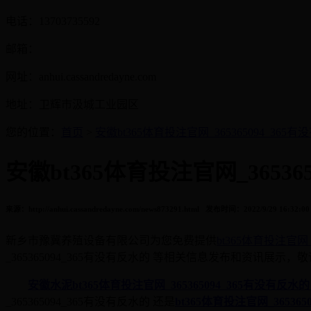
电话：13703735592
邮箱：
网址：anhui.cassandredayne.com
地址：卫辉市汲城工业园区
您的位置：
首页
>
安徽bt365体育投注官网_365365094_3
安徽bt365体育投注官网_365
来源：http://anhui.cassandredayne.com/news873291.html 发布时间：2022/9/29 16:32:00
新乡市豫冀养殖设备有限公司为您免费提供
bt365体育投注官网_
_365365094_365有没有反水的 等相关信息发布和资讯展示，
安徽水泥bt365体育投注官网_365365094_365有没有反水
_365365094_365有没有反水的 还是
bt365体育投注官网_36536