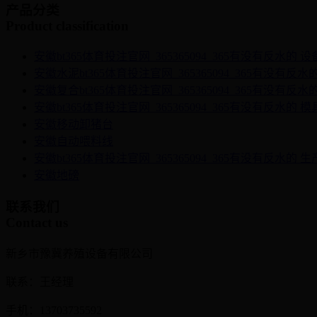
产品分类
Product classification
安徽bt365体育投注官网_365365094_365有没有反水的 设
安徽水泥bt365体育投注官网_365365094_365有没有反水
安徽复合bt365体育投注官网_365365094_365有没有反水
安徽bt365体育投注官网_365365094_365有没有反水的 模
安徽移动卸猪台
安徽自动喂料线
安徽bt365体育投注官网_365365094_365有没有反水的 
安徽地磅
联系我们
Contact us
新乡市豫冀养殖设备有限公司
联系：王经理
手机：13703735592